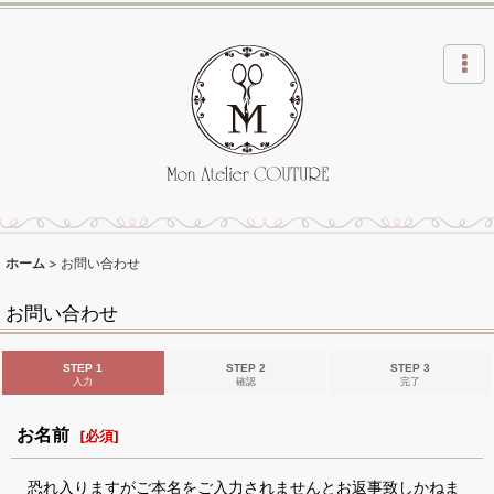
ホーム
>
お問い合わせ
お問い合わせ
STEP 1
STEP 2
STEP 3
入力
確認
完了
お名前
[
必須
]
恐れ入りますがご本名をご入力されませんとお返事致しかねま