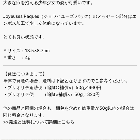
大きな卵を抱える少年少女の姿が可愛いです。
Joyeuses Paques（ジョワイユーズ パック）のメッセージ部分はエ
ンボス加工で少し立体的になっています。
とても良い状態です。
＊サイズ：13.5×8.7cm
＊重さ ：4g
【発送につきまして】
単体で発送の場合、送料は下記となりますのでご参考ください。
・プリオリテ追跡便（追跡○補償×）50g／660円
・プリオリテ便 （追跡×補償×）50g／320円
他の商品と同梱の場合も、梱包を含めた総重量が50g以内の場合は
同じ料金となります。
>>
発送と送料について詳細はこちら