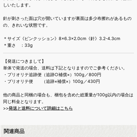
しいたします。
針が刺さった面は穴が開いていますが裏面は多少布擦れがあるもの
の、きれいな状態です。
＊サイズ《ピンクッション》8×6.3×2.0cm《針》3.2-4.3cm
＊重さ ：33g
【発送につきまして】
単体で発送の場合、送料は下記となりますのでご参考ください。
・プリオリテ追跡便（追跡○補償×）100g／800円
・プリオリテ便 （追跡×補償×）100g／430円
他の商品と同梱の場合も、梱包を含めた総重量が100g以内の場合は
同じ料金となります。
>>
発送と送料について詳細はこちら
関連商品