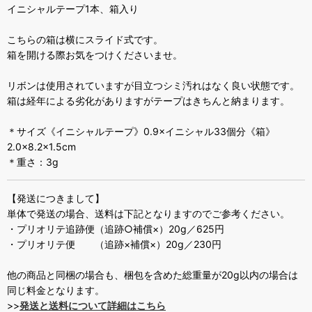
イニシャルテープ1本、箱入り
こちらの箱は横にスライド式です。
箱を開ける際お気をつけくださいませ。
リボンは使用されていますが目立つシミ汚れはなく良い状態です。
箱は経年による劣化がありますがテープはきちんと納まります。
＊サイズ《イニシャルテープ》0.9×イニシャル33個分《箱》
2.0×8.2×1.5cm
＊重さ：3g
【発送につきまして】
単体で発送の場合、送料は下記となりますのでご参考ください。
・プリオリテ追跡便（追跡○補償×）20g／625円
・プリオリテ便 （追跡×補償×）20g／230円
他の商品と同梱の場合も、梱包を含めた総重量が20g以内の場合は
同じ料金となります。
>>
発送と送料について詳細はこちら