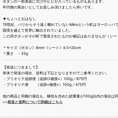
ボタンの一部表面に欠けやヒビが入っているものもあります。
年代物の風合いとしてお楽しみ頂けましたら幸いです。
★ちょっとおはなし
19世紀、パリからそう遠く離れていないMéruという町はヨーロッ
国境を越えて世界に輸出されていました。
この貝ボタンがその町で製造されたものか確証はありませんが（シー
＊サイズ《ボタン》8mm《シート》4.5×20cm
＊重さ ：33g
【発送につきまして】
単体で発送の場合、送料は下記となりますのでご参考ください。
・プリオリテ追跡便（追跡○補償×）100g／875円
・プリオリテ便 （追跡×補償×）100g／475円
他の商品と同梱の場合も、梱包を含めた総重量が100g以内の場合は
>>
発送と送料について詳細はこちら