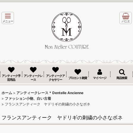
メニュー
パニエ
アンティーク手
アンティークレ
アンティークア
ブロカント雑貨
マイページ
商品検索
芸用品
ース
クセサリー
ホーム
>
アンティークレース * Dentelle Ancienne
>
ファッション小物、白い古着
>
フランスアンティーク ヤドリギの刺繍の小さなボネ
フランスアンティーク ヤドリギの刺繍の小さなボネ