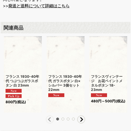
>>
発送と送料について詳細はこちら
関連商品
フランス 1930-40年
フランス 1930-40年
フランスヴィンテー
代 つぶつぶガラスボ
代 ガラスボタン 白×
ジ お花ペイントメ
タン 白 23mm
シルバー 3個セット
タルボタン 18-
22mm
23mm
480
円
～500
円
(税込)
800
円
(税込)