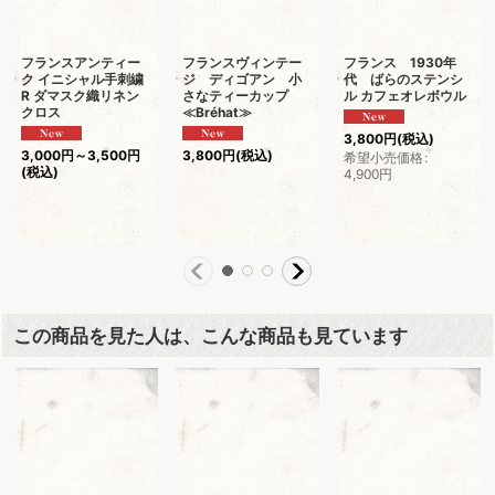
フランスアンティー
フランスヴィンテー
フランス 1930年
ク イニシャル手刺繍
ジ ディゴアン 小
代 ばらのステンシ
R ダマスク織リネン
さなティーカップ
ル カフェオレボウル
クロス
≪Bréhat≫
3,800
円
(税込)
3,000
円
～3,500
円
3,800
円
(税込)
希望小売価格
:
(税込)
4,900
円
この商品を見た人は、こんな商品も見ています