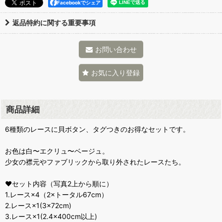
Facebookでシェア
返品特約に関する重要事項
お問い合わせ
お気に入り登録
商品詳細
6種類のレースに貝ボタン、タグつきのお得なセットです。
お色は白〜エクリュ〜ベージュ。
少女の襟元やファブリックから取り外されたレースたち。
♥セット内容（写真2上から順に）
1.レース×4（2×トータル67cm）
2.レース×1(3×72cm)
3.レース×1(2.4×400cm以上)