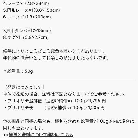
4.レース×1(2.8×38cm)
5.円形レース×1(3.6×153cm)
6.レース×1(1.8×200cm)
7.貝ボタン×5(12-13mm)
8.タグ×1（5.8×2.7cm）
経年によりところどころ変色や薄いシミがあります。
年代物の風合いとしてお楽しみ頂けましたら幸いです。
＊総重量：50g
【発送につきまして】
単体で発送の場合、送料は下記となりますのでご参考ください。
・プリオリテ追跡便（追跡○補償×）100g／1,795 円
・プリオリテ便 （追跡×補償×）100g／1,205 円
他の商品と同梱の場合も、梱包を含めた総重量が100g以内の場合は
同じ料金となります。
>>
発送と送料について詳細はこちら