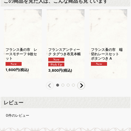
この商品を見た人は、こんな商品も見ています
フランス蚤の市 レ
フランスアンティー
フランス蚤の市 端
ースモチーフ 9枚セ
ク タグつき布見本帳
切れレースセット
ット
ボタンつき A
1,600
円
(税込)
3,800
円
(税込)
レビュー
0
件のレビュー