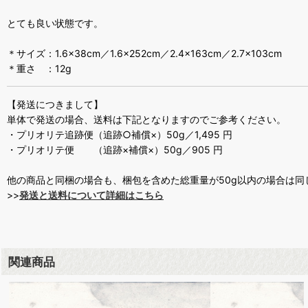
とても良い状態です。
＊サイズ：1.6×38cm／1.6×252cm／2.4×163cm／2.7×103cm
＊重さ ：12g
【発送につきまして】
単体で発送の場合、送料は下記となりますのでご参考ください。
・プリオリテ追跡便（追跡○補償×）50g／1,495 円
・プリオリテ便 （追跡×補償×）50g／905 円
他の商品と同梱の場合も、梱包を含めた総重量が50g以内の場合は同
>>
発送と送料について詳細はこちら
関連商品