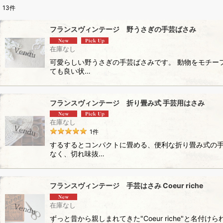
13
件
表示数
:
フランスヴィンテージ 野うさぎの手芸ばさみ
並び順
:
在庫なし
可愛らしい野うさぎの手芸ばさみです。 動物をモチー
ても良い状…
フランスヴィンテージ 折り畳み式 手芸用はさみ
在庫なし
1
件
するするとコンパクトに畳める、便利な折り畳み式の手
なく、切れ味抜…
フランスヴィンテージ 手芸はさみ Coeur riche
在庫なし
ずっと昔から親しまれてきた"Coeur riche"と